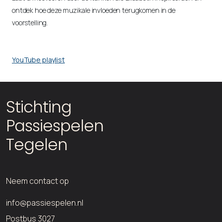
ontdek hoe deze muzikale invloeden terugkomen in de
voorstelling.
YouTube playlist
Stichting
Passiespelen
Tegelen
Neem contact op
info@passiespelen.nl
Postbus 3027