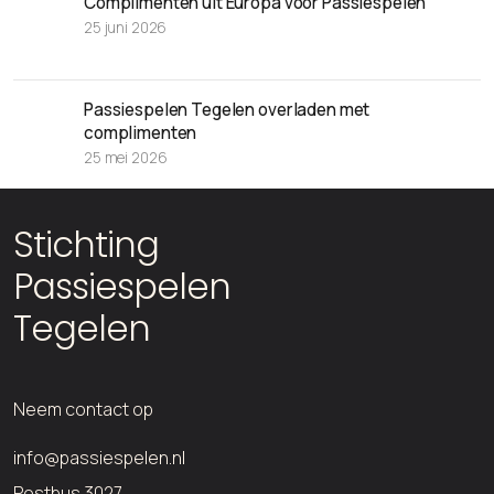
Complimenten uit Europa voor Passiespelen
25 juni 2026
Passiespelen Tegelen overladen met
complimenten
25 mei 2026
Stichting
Passiespelen
Tegelen
Neem contact op
info@passiespelen.nl
Postbus 3027