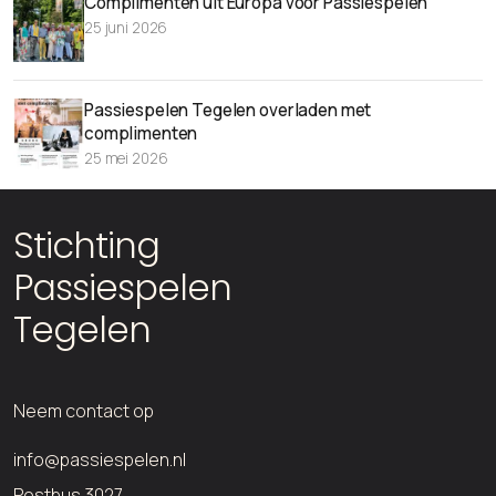
Complimenten uit Europa voor Passiespelen
25 juni 2026
Passiespelen Tegelen overladen met
complimenten
25 mei 2026
Stichting
Passiespelen
Tegelen
Neem contact op
info@passiespelen.nl
Postbus 3027