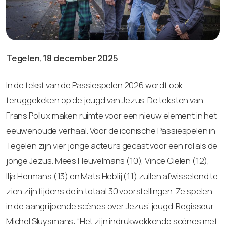
Tegelen, 18 december 2025
In de tekst van de Passiespelen 2026 wordt ook
teruggekeken op de jeugd van Jezus. De teksten van
Frans Pollux maken ruimte voor een nieuw element in het
eeuwenoude verhaal. Voor de iconische Passiespelen in
Tegelen zijn vier jonge acteurs gecast voor een rol als de
jonge Jezus. Mees Heuvelmans (10), Vince Gielen (12),
Ilja Hermans (13) en Mats Heblij (11) zullen afwisselend te
zien zijn tijdens de in totaal 30 voorstellingen. Ze spelen
in de aangrijpende scènes over Jezus’ jeugd. Regisseur
Michel Sluysmans: “Het zijn indrukwekkende scènes met