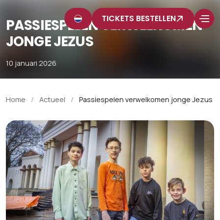
TICKETS BESTELLEN
PASSIESPELEN VERWELKOMEN
JONGE JEZUS
10 januari 2026
Home
/
Actueel
/
Passiespelen verwelkomen jonge Jezus